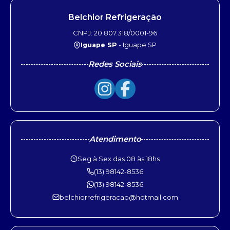
Belchior Refrigeração
CNPJ: 20.807.318/0001-96
Iguape SP
- Iguape SP
Redes Sociais
Atendimento
Seg à Sex das 08 às 18hs
(13) 98142-8536
(13) 98142-8536
belchiorrefrigeracao@hotmail.com