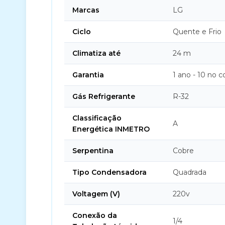
Marcas
LG
Ciclo
Quente e Frio
Climatiza até
24 m
Garantia
1 ano - 10 no 
Gás Refrigerante
R-32
Classificação
A
Energética INMETRO
Serpentina
Cobre
Tipo Condensadora
Quadrada
Voltagem (V)
220v
Conexão da
1/4