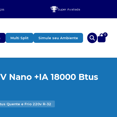
ços
Super Avaliada
0
a
Multi Split
Simule seu Ambiente
UV Nano +IA 18000 Btus
tus Quente e Frio 220v R-32