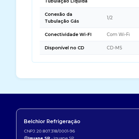
Tubulação Líquida
Conexão da
1/2
Tubulação Gás
Conectividade Wi-FI
Com Wi-Fi
Disponível no CD
CD-MS
Belchior Refrigeração
CNPJ: 20.807.318/0001-96
Iguape SP
- Iguape SP