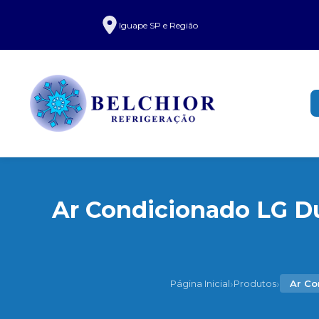
Iguape SP e Região
Ar Condicionado LG Du
›
›
Página Inicial
Produtos
Ar Co