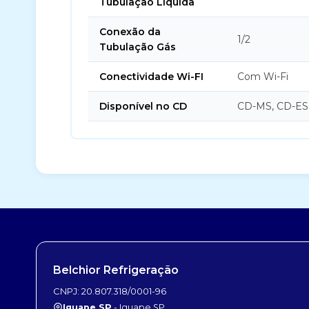
Tubulação Líquida
Conexão da
1/2
Tubulação Gás
Conectividade Wi-FI
Com Wi-Fi
Disponível no CD
CD-MS, CD-ES
Belchior Refrigeração
CNPJ: 20.807.318/0001-96
Iguape SP
- Iguape SP