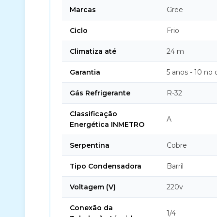
Marcas
Gree
Ciclo
Frio
Climatiza até
24 m
Garantia
5 anos - 10 no
Gás Refrigerante
R-32
Classificação
A
Energética INMETRO
Serpentina
Cobre
Tipo Condensadora
Barril
Voltagem (V)
220v
Conexão da
1/4