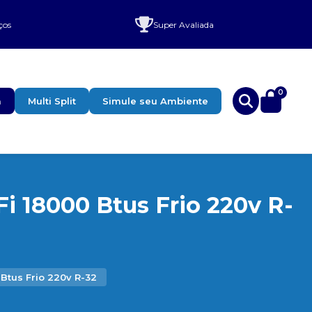
ços
Super Avaliada
0
a
Multi Split
Simule seu Ambiente
i 18000 Btus Frio 220v R-
Btus Frio 220v R-32