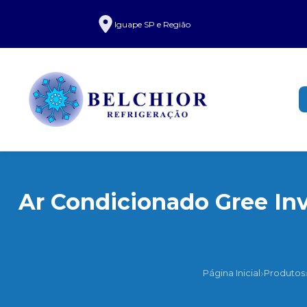
Iguape SP e Região
Ar Condicionado Gree Inv
›
Página Inicial
Produtos